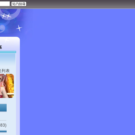
區
息列表
83)