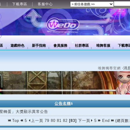
值
下載專區
客服中心
區
遊戲特色
新手指南
會員服務
社群專區
唯舞客服
下載專
‧消
唯舞獨尊官網
公告名稱
6
星轉蛋」大獎顯示異常公告
Top
5
上一頁
79
80
81
82
[83]
下一頁
5
End
(總頁數: