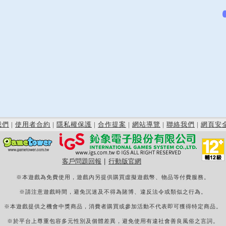
我們
|
使用者合約
|
隱私權保護
|
合作提案
|
網站導覽
|
聯絡我們
|
網頁安
客戶問題回報
|
行動版官網
※本遊戲為免費使用，遊戲內另提供購買虛擬遊戲幣、物品等付費服務。
※請注意遊戲時間，避免沉迷及不得為賭博、違反法令或類似之行為。
※本遊戲提供之機會中獎商品，消費者購買或參加活動不代表即可獲得特定商品。
※於平台上尊重包容多元性別及個體差異，避免使用有違社會善良風俗之言詞。