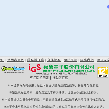
我們
|
使用者合約
|
隱私權保護
|
合作提案
|
網站導覽
|
聯絡我們
|
網頁安
客戶問題回報
|
行動版官網
※本遊戲為免費使用，遊戲內另提供購買虛擬遊戲幣、物品等付費服務。
※請注意遊戲時間，避免沉迷及不得為賭博、違反法令或類似之行為。
※本遊戲提供之機會中獎商品，消費者購買或參加活動不代表即可獲得特定商品。
※於平台上尊重包容多元性別及個體差異，避免使用有違社會善良風俗之言詞。