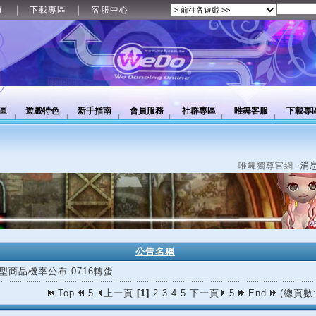
值
下載專區
客服中心
區
遊戲特色
新手指南
會員服務
社群專區
唯舞客服
下載專
‧消
唯舞獨尊官網
公告名稱
型商品機率公布-0716轉蛋
Top
5
上一頁
[1]
2
3
4
5
下一頁
5
End
(總頁數: