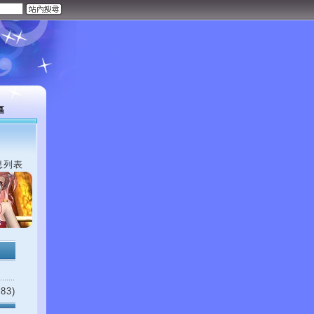
區
息列表
83)