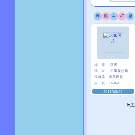
標 題：
·囧團
玩 家：
·四季花紛飛
伺服器：
溫柔巨蟹
人 氣：
16353
2018/08/02
T