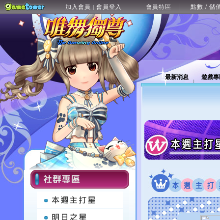
加入會員
會員登入
會員特區
點數 / 儲
|
最新消息
遊戲專