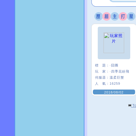
標 題：
·囧團
玩 家：
·四季花紛飛
伺服器：
溫柔巨蟹
人 氣：
16259
2018/08/02
T