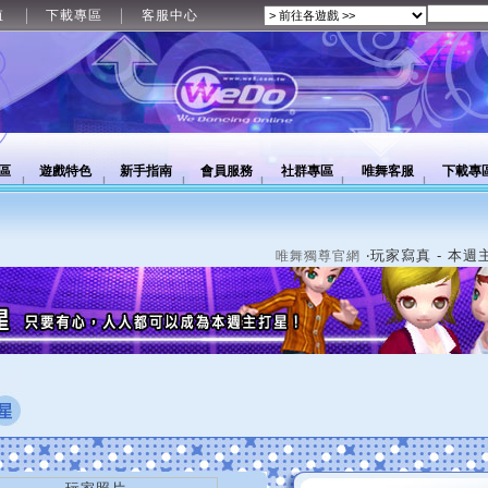
值
下載專區
客服中心
區
遊戲特色
新手指南
會員服務
社群專區
唯舞客服
下載專
‧玩家寫真 - 本週
唯舞獨尊官網