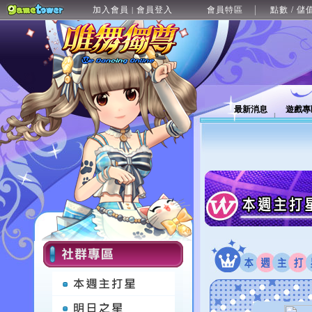
加入會員
會員登入
會員特區
點數 / 儲
|
最新消息
遊戲專