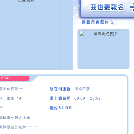
16543
朋友你們呢~~
溫柔巨蟹
〥﹑虞姬〞★
00:00 ~ 23:59
20
偶爾砸小錢之小妹
回到以前的唯舞~~~~~