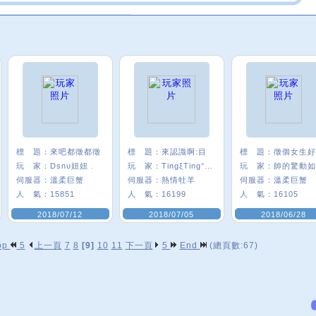
標 題：
來吧都徵都徵
標 題：
來認識啊:目
標 題：
玩 家：
Dsnυ妞妞﹒
玩 家：
TingξTing°:P
玩 家：
伺服器：
溫柔巨蟹
伺服器：
熱情牡羊
伺服器：
溫柔巨蟹
人 氣：
15851
人 氣：
16199
人 氣：
16105
2018/07/12
2018/07/05
2018/06/28
op
5
上一頁
7
8
[9]
10
11
下一頁
5
End
(總頁數:67)