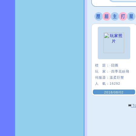
標 題：
·囧團
玩 家：
·四季花紛飛
伺服器：
溫柔巨蟹
人 氣：
16292
2018/08/02
T