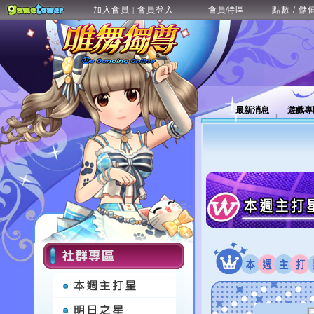
加入會員
會員登入
會員特區
點數 / 儲
|
最新消息
遊戲專