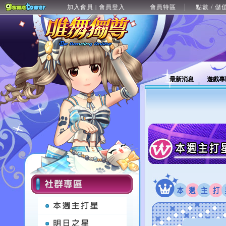
加入會員
會員登入
會員特區
點數 / 儲
|
最新消息
遊戲專