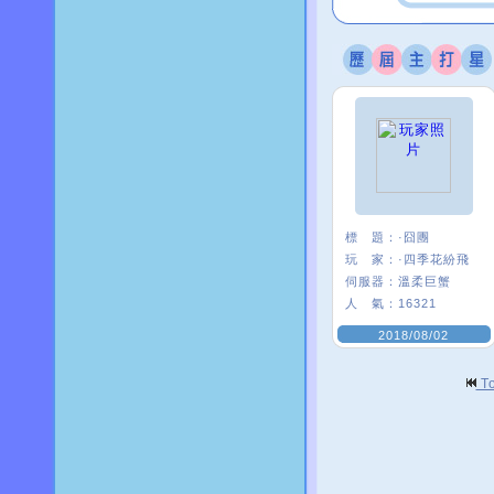
標 題：
·囧團
玩 家：
·四季花紛飛
伺服器：
溫柔巨蟹
人 氣：
16321
2018/08/02
T