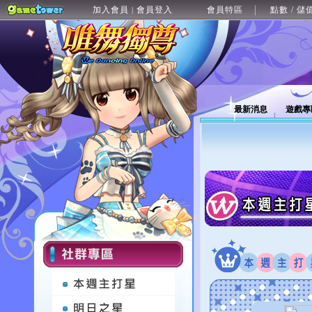
加入會員
會員登入
會員特區
點數 / 儲
|
最新消息
遊戲專