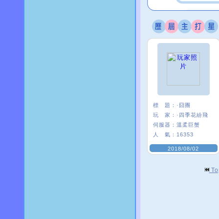
標 題：
·囧團
玩 家：
·四季花紛飛
伺服器：
溫柔巨蟹
人 氣：
16353
2018/08/02
T