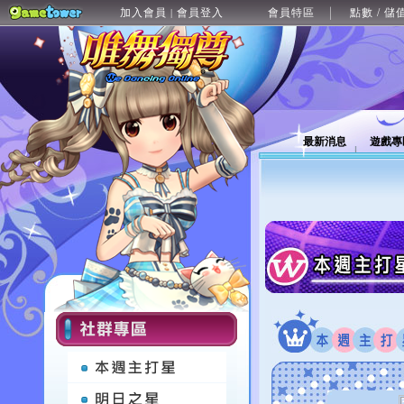
加入會員
會員登入
會員特區
點數 / 儲
|
最新消息
遊戲專