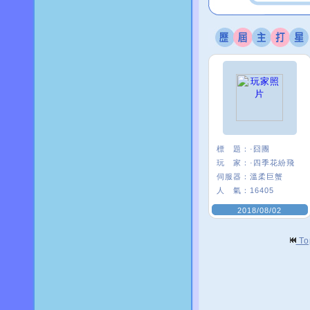
標 題：
·囧團
玩 家：
·四季花紛飛
伺服器：
溫柔巨蟹
人 氣：
16405
2018/08/02
T