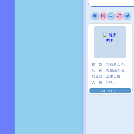
標 題：
奔放的女子.
玩 家：
桃樂絲春期ι﹑
伺服器：
溫柔巨蟹
人 氣：
13450
2017/11/23