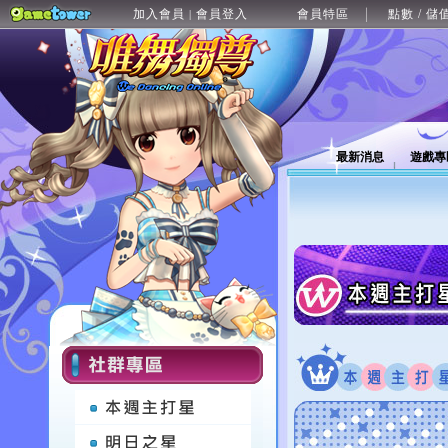
加入會員
會員登入
會員特區
點數 / 儲
|
最新消息
遊戲專