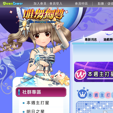
加入會員
會員登入
會員特區
點數 / 儲
|
最新消息
遊戲專