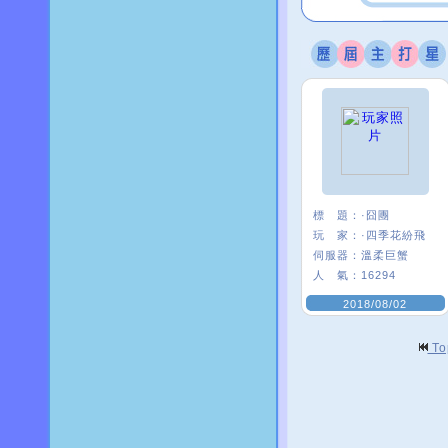
標 題：
·囧團
玩 家：
·四季花紛飛
伺服器：
溫柔巨蟹
人 氣：
16294
2018/08/02
T