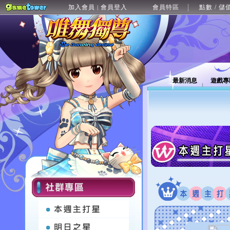
加入會員
會員登入
會員特區
點數 / 儲
|
最新消息
遊戲專