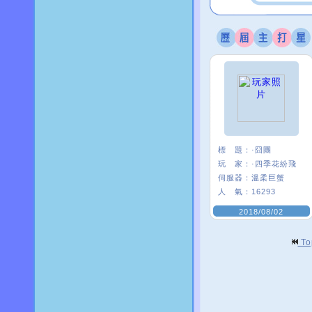
標 題：
·囧團
玩 家：
·四季花紛飛
伺服器：
溫柔巨蟹
人 氣：
16293
2018/08/02
T