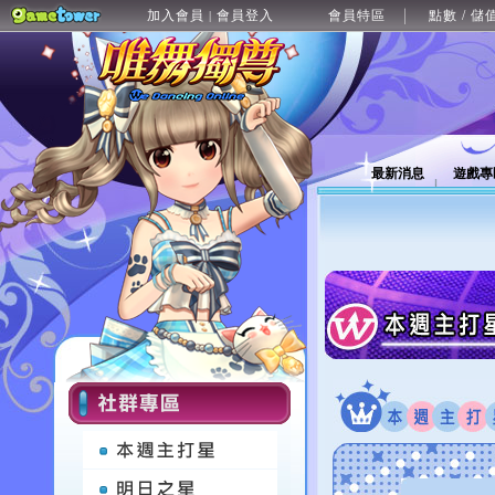
加入會員
會員登入
會員特區
點數 / 儲
|
最新消息
遊戲專