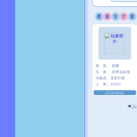
標 題：
·囧團
玩 家：
·四季花紛飛
伺服器：
溫柔巨蟹
人 氣：
16257
2018/08/02
T