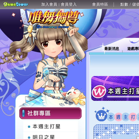
加入會員
會員登入
會員特區
點數 / 儲
|
最新消息
遊戲專