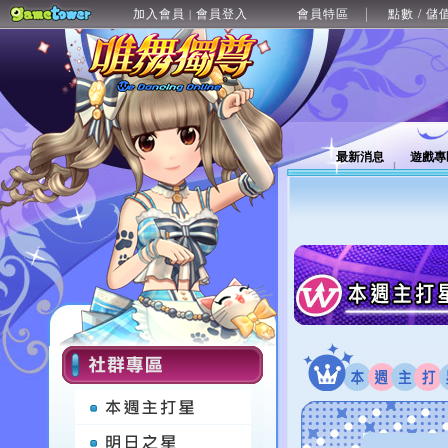
加入會員
會員登入
會員特區
點數 / 儲
|
最新消息
遊戲專