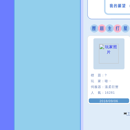
標 題：
?
玩 家：
噷‥
伺服器：
溫柔巨蟹
人 氣：
16281
2018/09/06
T