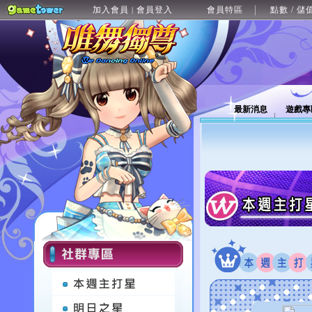
加入會員
會員登入
會員特區
點數 / 儲
|
最新消息
遊戲專