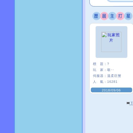
標 題：
?
玩 家：
噷‥
伺服器：
溫柔巨蟹
人 氣：
16281
2018/09/06
T