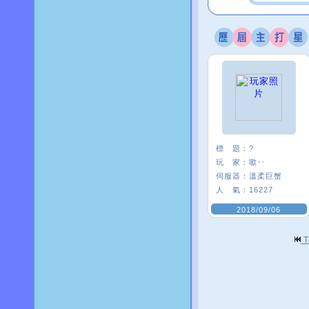
標 題：
?
玩 家：
噷‥
伺服器：
溫柔巨蟹
人 氣：
16227
2018/09/06
T