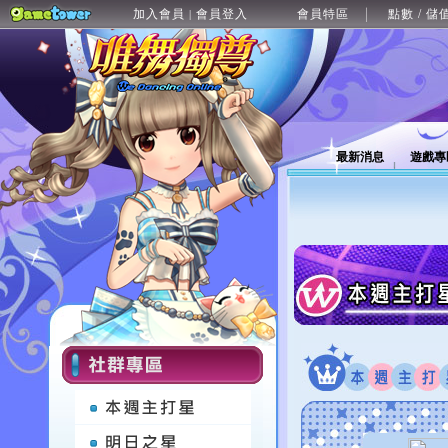
加入會員
會員登入
會員特區
點數 / 儲
|
最新消息
遊戲專