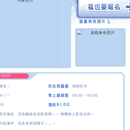
15600
徵友～
熱情牡羊
ＭＪ▽
09:00 ~ 00:00
20
安安徵友 花魚離線友也歡迎哦＞＜ 舞團收人歡迎洽詢～
釣魚滿等 請多多與我聊天＞＿＜