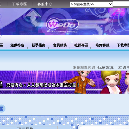
值
下載專區
客服中心
區
遊戲特色
新手指南
會員服務
社群專區
唯舞客服
下載專
‧玩家寫真 - 本週
唯舞獨尊官網