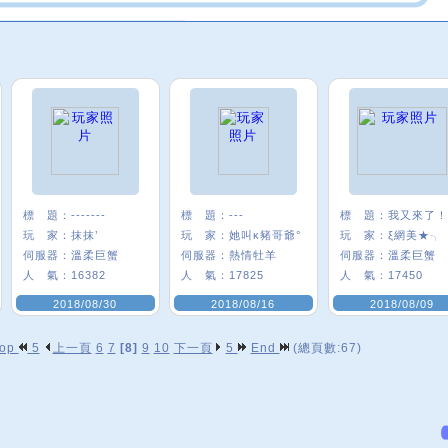
標 題：
-------
標 題：
---
標 題：
我又來了！
玩 家：
抹抹’
玩 家：
她叫κ豬哥爺°
玩 家：
ξ網美★╮
伺服器：
溫柔巨蟹
伺服器：
熱情牡羊
伺服器：
溫柔巨蟹
人 氣：
16382
人 氣：
17825
人 氣：
17450
2018/08/30
2018/08/16
2018/08/09
op
5
上一頁
6
7
[8]
9
10
下一頁
5
End
(總頁數:67)