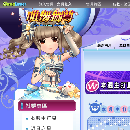
加入會員
會員登入
會員特區
點數 / 儲
|
最新消息
遊戲專