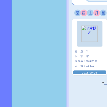
標 題：
?
玩 家：
噷‥
伺服器：
溫柔巨蟹
人 氣：
16319
2018/09/06
T