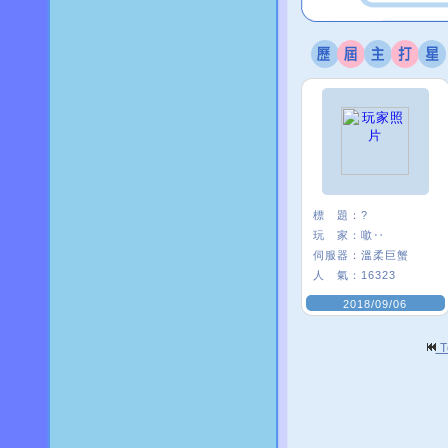
標 題：
?
玩 家：
噷‥
伺服器：
溫柔巨蟹
人 氣：
16323
2018/09/06
T