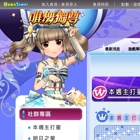
加入會員
會員登入
會員特區
點數 / 儲
|
最新消息
遊戲專