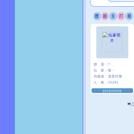
標 題：
?
玩 家：
噷‥
伺服器：
溫柔巨蟹
人 氣：
16281
2018/09/06
T