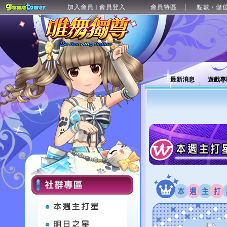
加入會員
會員登入
會員特區
點數 / 儲
|
最新消息
遊戲專