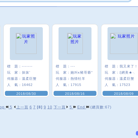
標 題：
-------
標 題：
---
標 題：
我又來了！
玩 家：
抹抹’
玩 家：
她叫κ豬哥爺°
玩 家：
ξ網美★╮
伺服器：
溫柔巨蟹
伺服器：
熱情牡羊
伺服器：
溫柔巨蟹
人 氣：
16462
人 氣：
17915
人 氣：
17523
2018/08/30
2018/08/16
2018/08/09
op
5
上一頁
6
7
[8]
9
10
下一頁
5
End
(總頁數:67)