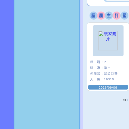
標 題：
?
玩 家：
噷‥
伺服器：
溫柔巨蟹
人 氣：
16319
2018/09/06
T