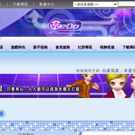
值
下載專區
客服中心
區
遊戲特色
新手指南
會員服務
社群專區
唯舞客服
下載專
‧玩家寫真 - 本週
唯舞獨尊官網