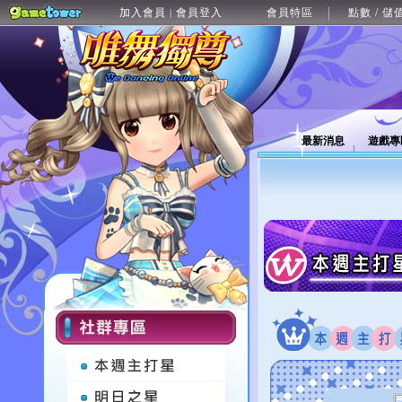
加入會員
會員登入
會員特區
點數 / 儲
|
最新消息
遊戲專