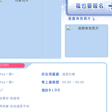
32390
Ray〃噗×
溫柔巨蟹
Ray〃噗×
00:00 ~ 00:00
17
說愛你 很虛假
再肉麻 你也感受不到