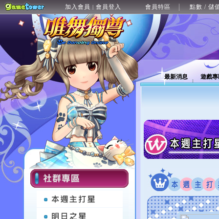
加入會員
會員登入
會員特區
點數 / 儲
|
最新消息
遊戲專