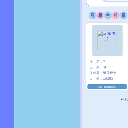
標 題：
?
玩 家：
噷‥
伺服器：
溫柔巨蟹
人 氣：
16353
2018/09/06
T