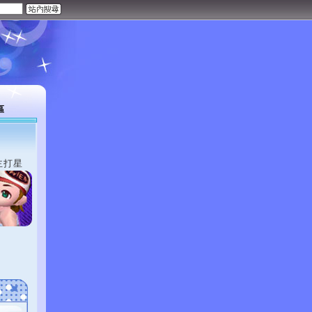
區
主打星