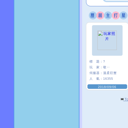
標 題：
?
玩 家：
噷‥
伺服器：
溫柔巨蟹
人 氣：
16355
2018/09/06
T