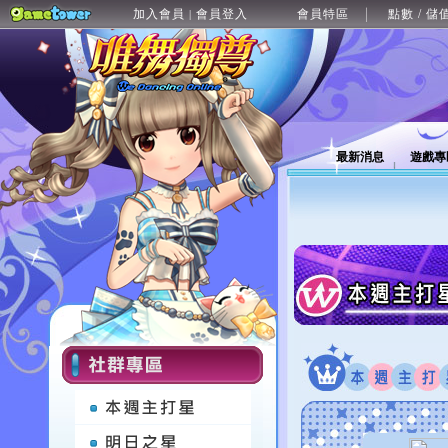
加入會員
會員登入
會員特區
點數 / 儲
|
最新消息
遊戲專