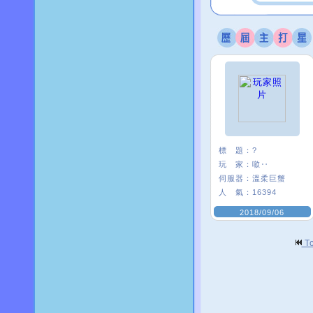
標 題：
?
玩 家：
噷‥
伺服器：
溫柔巨蟹
人 氣：
16394
2018/09/06
T