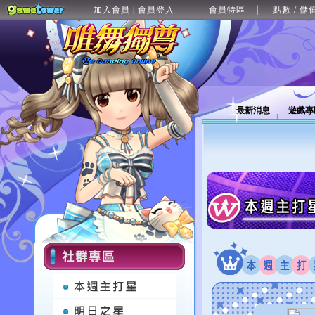
加入會員
會員登入
會員特區
點數 / 儲
|
最新消息
遊戲專