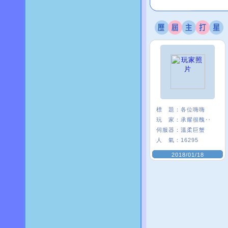
標 題：
各位嗨嗨
玩 家：
承耀很醜‥
伺服器：
溫柔巨蟹
人 氣：
16295
2018/01/18