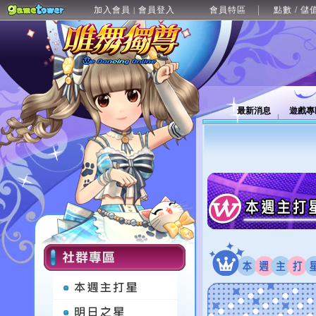
加入會員
會員登入
會員特區
點數 / 儲
|
最新消息
遊戲專