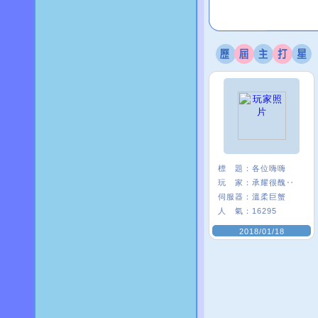
標 題：
各位嗨嗨
玩 家：
承耀很醜‥
伺服器：
溫柔巨蟹
人 氣：
16295
2018/01/18