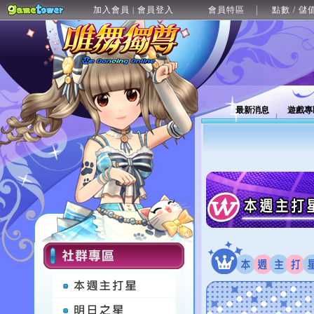
加入會員
會員登入
會員特區
點數 / 儲
|
最新消息
遊戲專