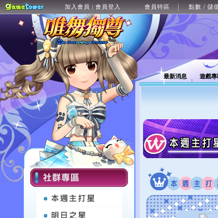
加入會員
會員登入
會員特區
點數 / 儲
|
最新消息
遊戲專