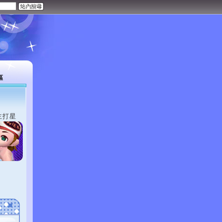
區
主打星