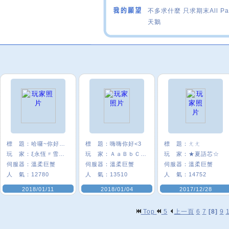
不多求什麼 只求期末All Pa
天鵝
標 題：
哈囉~你好嗎:)
標 題：
嗨嗨你好<3
標 題：
ㄤㄤ
玩 家：
ξ永恆〃雪╮★
玩 家：
ＡａＢｂＣｃ＃
玩 家：
★夏語芯☆
伺服器：
溫柔巨蟹
伺服器：
溫柔巨蟹
伺服器：
溫柔巨蟹
人 氣：
12780
人 氣：
13510
人 氣：
14752
2018/01/11
2018/01/04
2017/12/28
Top
5
上一頁
6
7
[8]
9