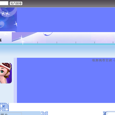
區
唯舞獨尊官網