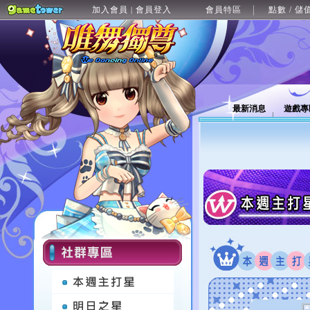
加入會員
會員登入
會員特區
點數 / 儲
|
最新消息
遊戲專