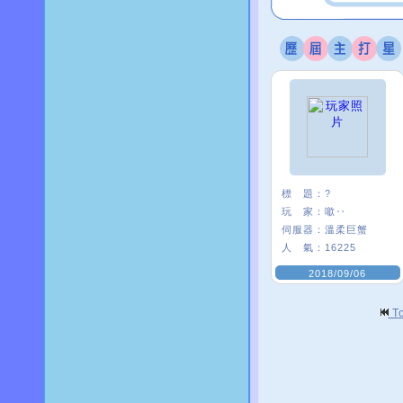
標 題：
?
玩 家：
噷‥
伺服器：
溫柔巨蟹
人 氣：
16225
2018/09/06
T