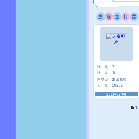
標 題：
?
玩 家：
噷‥
伺服器：
溫柔巨蟹
人 氣：
16281
2018/09/06
T