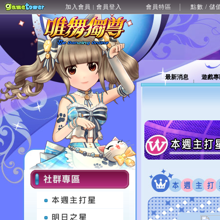
加入會員
會員登入
會員特區
點數 / 儲
|
最新消息
遊戲專