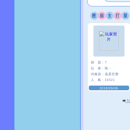
標 題：
?
玩 家：
噷‥
伺服器：
溫柔巨蟹
人 氣：
16321
2018/09/06
T