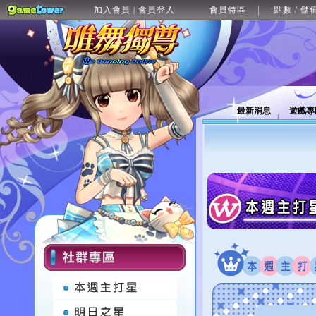
加入會員
會員登入
會員特區
點數 / 儲
|
最新消息
遊戲專