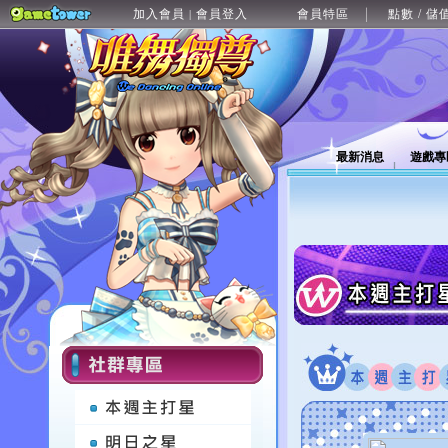
加入會員
會員登入
會員特區
點數 / 儲
|
最新消息
遊戲專