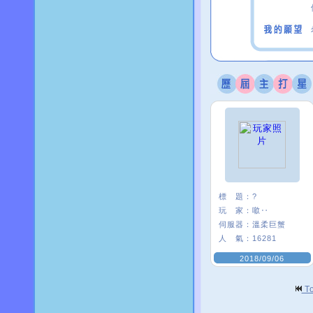
標 題：
?
玩 家：
噷‥
伺服器：
溫柔巨蟹
人 氣：
16281
2018/09/06
T