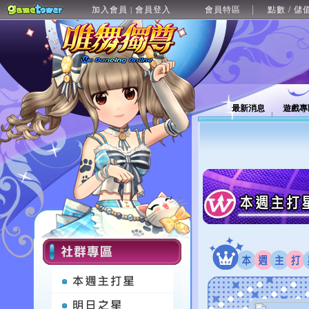
加入會員
會員登入
會員特區
點數 / 儲
|
最新消息
遊戲專