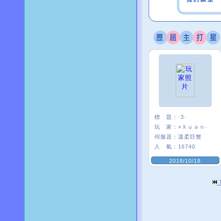
標 題：
·3·
玩 家：
×Ｘｕａｎ‧
伺服器：
溫柔巨蟹
人 氣：
16740
2018/10/18