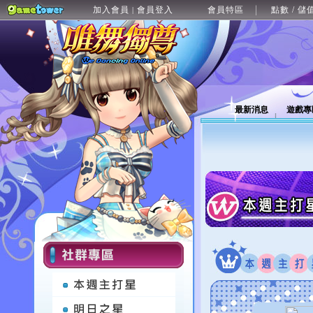
加入會員
會員登入
會員特區
點數 / 儲
|
最新消息
遊戲專