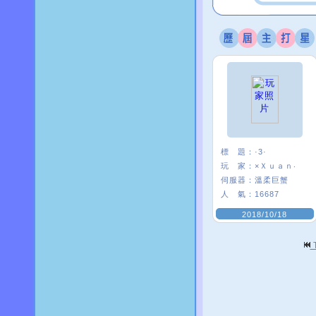
標 題：
·3·
玩 家：
×Ｘｕａｎ‧
伺服器：
溫柔巨蟹
人 氣：
16687
2018/10/18