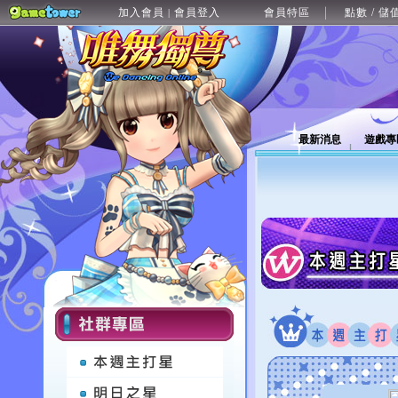
加入會員
會員登入
會員特區
點數 / 儲
|
最新消息
遊戲專