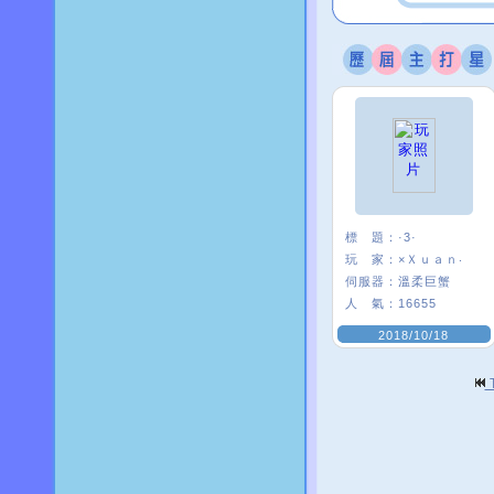
標 題：
·3·
玩 家：
×Ｘｕａｎ‧
伺服器：
溫柔巨蟹
人 氣：
16655
2018/10/18