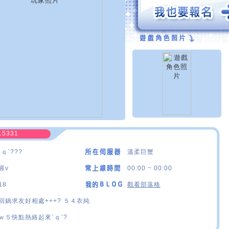
15331
ˊｑˋ???
溫柔巨蟹
搽ν
00:00 ~ 00:00
18
觀看部落格
回鍋求友好相處+++? ５４衣純
ｗ５快點熱絡起來ˊｑˋ?