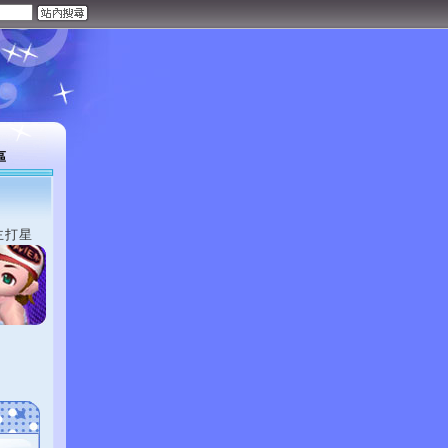
區
主打星