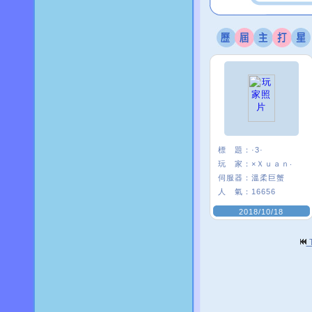
標 題：
·3·
玩 家：
×Ｘｕａｎ‧
伺服器：
溫柔巨蟹
人 氣：
16656
2018/10/18