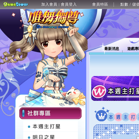
加入會員
會員登入
會員特區
點數 / 儲
|
最新消息
遊戲專