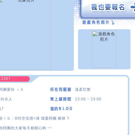
15367
冏團愛你 ＜３
溫柔巨蟹
·叫夫人
13:00 ~ 23:00
17
前ＩＤ：Θ司空見慣×琋 我愛冏團 啾咪 ?
祝冏團的大家每天都開心吶 ~~