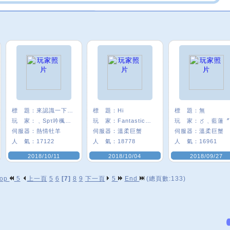
標 題：
來認識一下唄^__^
標 題：
Hi
標 題：
無
玩 家：
﹑Spτ吟楓悅°
玩 家：
Fantastic﹑甄
玩 家：
〥﹑藍蓮〞
伺服器：
熱情牡羊
伺服器：
溫柔巨蟹
伺服器：
溫柔巨蟹
人 氣：
17122
人 氣：
18778
人 氣：
16961
2018/10/11
2018/10/04
2018/09/27
op
5
上一頁
5
6
[7]
8
9
下一頁
5
End
(總頁數:133)