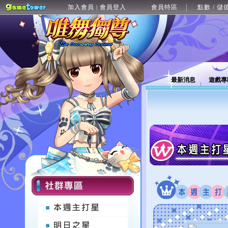
加入會員
會員登入
會員特區
點數 / 儲
|
最新消息
遊戲專