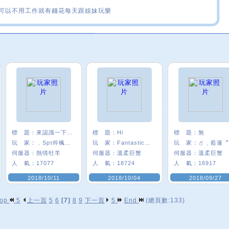
可以不用工作就有錢花每天跟姐妹玩樂
標 題：
來認識一下唄^__^
標 題：
Hi
標 題：
無
玩 家：
﹑Spτ吟楓悅°
玩 家：
Fantastic﹑甄
玩 家：
〥﹑藍蓮〞
伺服器：
熱情牡羊
伺服器：
溫柔巨蟹
伺服器：
溫柔巨蟹
人 氣：
17077
人 氣：
18724
人 氣：
16917
2018/10/11
2018/10/04
2018/09/27
op
5
上一頁
5
6
[7]
8
9
下一頁
5
End
(總頁數:133)