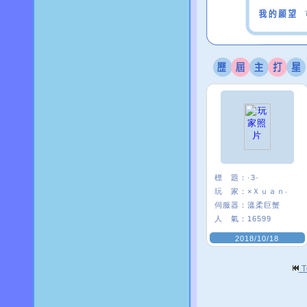
標 題：
·3·
玩 家：
×Ｘｕａｎ‧
伺服器：
溫柔巨蟹
人 氣：
16599
2018/10/18
T