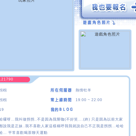
121790
枴枴
熱情牡羊
枴枴
19:00 ~ 22:00
19
哈囉呀…我叫做拐拐..不是因為我掰咖(不好笑….(終) 只是因為以前大家
都說我是正妹..我不喜歡人家這樣稱呼我我就說自己不正我是拐拐…哈哈
哈… 平常喜歡喝茶聊天運動