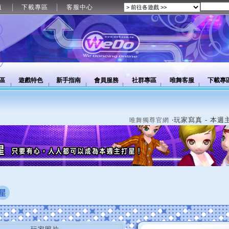
值
下載專區
客服中心
區
遊戲特色
新手指南
會員服務
社群專區
唯舞客服
下載專
‧玩家寫真 - 本週
唯舞獨尊官網