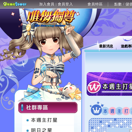
加入會員
會員登入
會員特區
點數 / 儲
|
最新消息
遊戲專