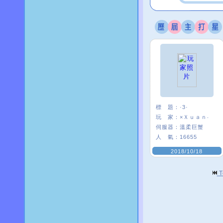
標 題：
·3·
玩 家：
×Ｘｕａｎ‧
伺服器：
溫柔巨蟹
人 氣：
16655
2018/10/18
T