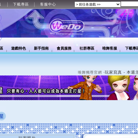
值
下載專區
客服中心
區
遊戲特色
新手指南
會員服務
社群專區
唯舞客服
下載專
‧玩家寫真 - 本週
唯舞獨尊官網