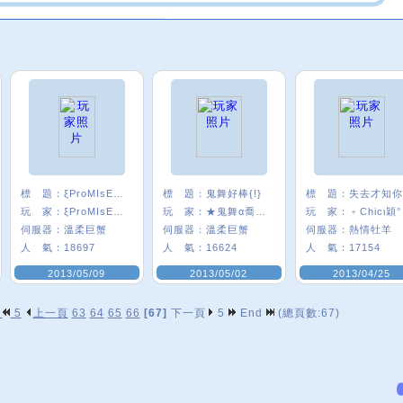
標 題：
ξProMIsE〞炫
標 題：
鬼舞好棒{!}
標 題：
玩 家：
ξProMIsE〞炫
玩 家：
★鬼舞α喬兒★
玩 家：
﹢Chicι穎°
伺服器：
溫柔巨蟹
伺服器：
溫柔巨蟹
伺服器：
熱情牡羊
人 氣：
18697
人 氣：
16624
人 氣：
17154
2013/05/09
2013/05/02
2013/04/25
p
5
上一頁
63
64
65
66
[67]
下一頁
5
End
(總頁數:67)