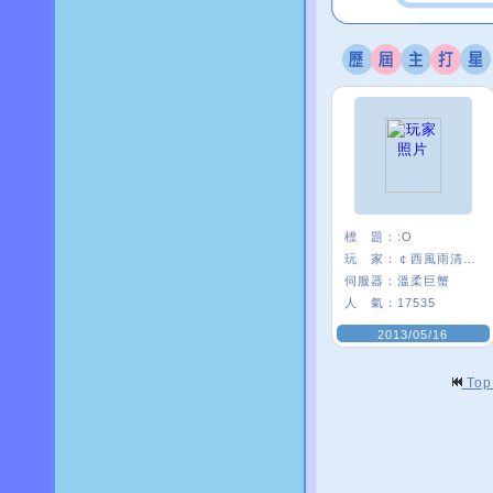
標 題：
:O
玩 家：
￠西風雨清楓∮
伺服器：
溫柔巨蟹
人 氣：
17535
2013/05/16
To