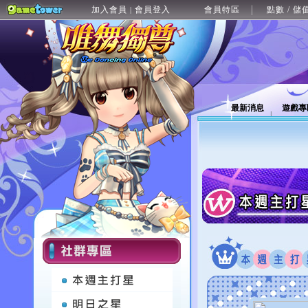
加入會員
會員登入
會員特區
點數 / 儲
|
最新消息
遊戲專