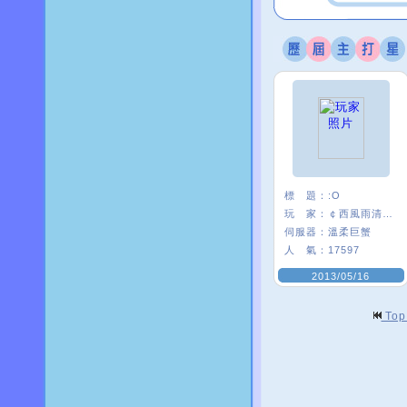
標 題：
:O
玩 家：
￠西風雨清楓∮
伺服器：
溫柔巨蟹
人 氣：
17597
2013/05/16
To