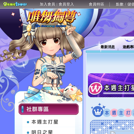
加入會員
會員登入
會員特區
點數 / 儲
|
最新消息
遊戲專