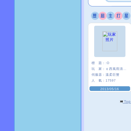
標 題：
:O
玩 家：
￠西風雨清楓∮
伺服器：
溫柔巨蟹
人 氣：
17597
2013/05/16
To