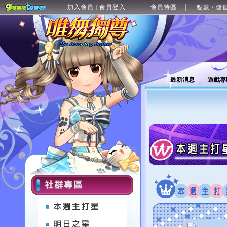
加入會員
會員登入
會員特區
點數 / 儲
|
最新消息
遊戲專