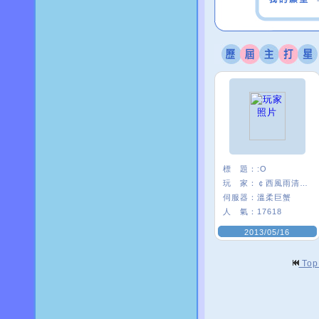
標 題：
:O
玩 家：
￠西風雨清楓∮
伺服器：
溫柔巨蟹
人 氣：
17618
2013/05/16
To