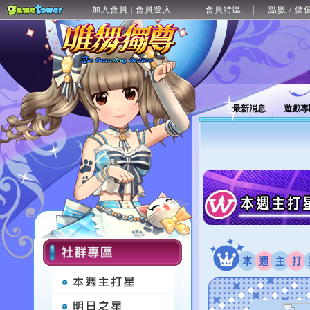
加入會員
會員登入
會員特區
點數 / 儲
|
最新消息
遊戲專