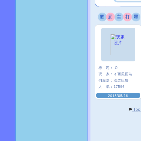
標 題：
:O
玩 家：
￠西風雨清楓∮
伺服器：
溫柔巨蟹
人 氣：
17596
2013/05/16
To