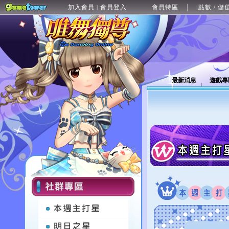
加入會員
會員登入
會員特區
點數 / 儲
|
最新消息
遊戲專