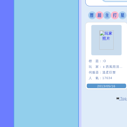
標 題：
:O
玩 家：
￠西風雨清楓∮
伺服器：
溫柔巨蟹
人 氣：
17634
2013/05/16
To