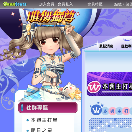
加入會員
會員登入
會員特區
點數 / 儲
|
最新消息
遊戲專