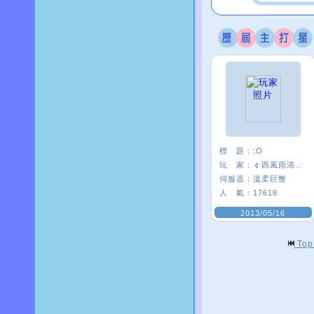
標 題：
:O
玩 家：
￠西風雨清楓∮
伺服器：
溫柔巨蟹
人 氣：
17618
2013/05/16
To