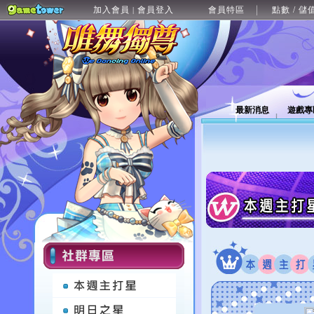
加入會員
會員登入
會員特區
點數 / 儲
|
最新消息
遊戲專