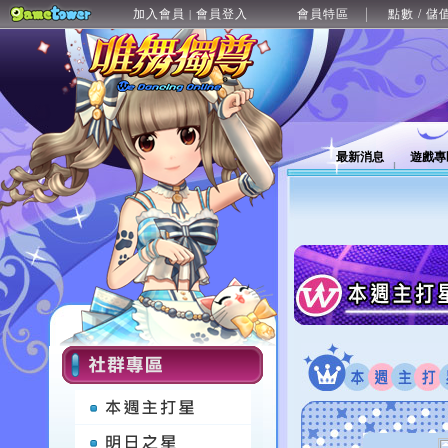
加入會員
會員登入
會員特區
點數 / 儲
|
最新消息
遊戲專