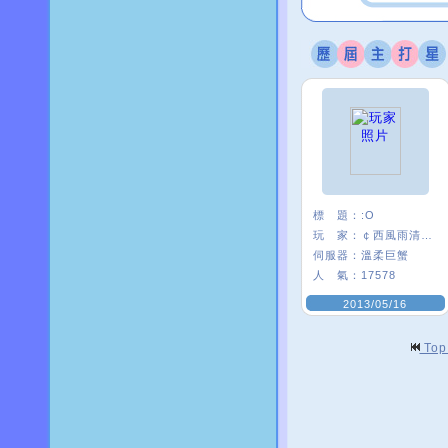
標 題：
:O
玩 家：
￠西風雨清楓∮
伺服器：
溫柔巨蟹
人 氣：
17578
2013/05/16
To