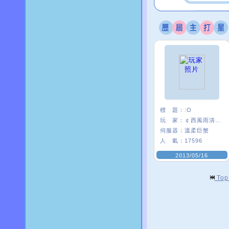
標 題：
:O
玩 家：
￠西風雨清楓∮
伺服器：
溫柔巨蟹
人 氣：
17596
2013/05/16
To