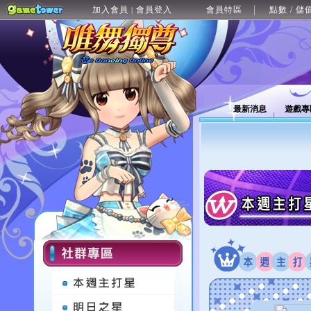
加入會員
會員登入
會員特區
點數 / 儲
|
最新消息
遊戲專